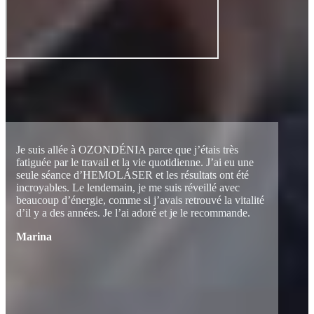
Je suis allée à OZONDÉNIA parce que j’étais très
fatiguée par le travail et la vie quotidienne. J’ai eu une
seule séance d’HEMOLÁSER et les résultats ont été
incroyables. Le lendemain, je me suis réveillé avec
beaucoup d’énergie, comme si j’avais retrouvé la vitalité
d’il y a des années. Je l’ai adoré et je le recommande.
Marina