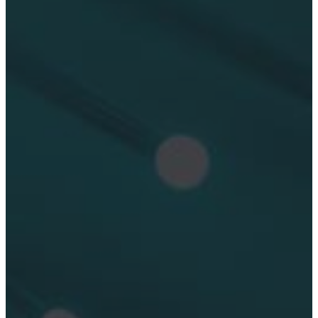
PHOTON
TERAPIA
MESOTERAPIA
HEMO-LÁSER
PEMF (campos
electromagnéticos
pulsados)
EQUILIOS
D.I.P.
Qué dicen de
nosotros
Blog
Contacto
Español