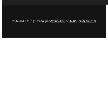
®OZONDENIA | Creado por
AvantCEM
&
DCIP
| en
denia.com